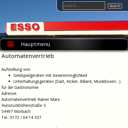
Skip
Search
to
for:
content
Esso-
Tankstelle-
Hauptmenü
Marx
Automatenvertrieb
Aufstellung von:
Geldspielgeräten mit Gewinnmöglichkeit
Unterhaltungsgeräten (Dart, Kicker, Billard, Musikboxen…)
für die Gastronomie
Adresse:
Automatenvertrieb Rainer Marx
Hunsrückhöhenstraße 3
54497 Morbach
Tel.: 0172 / 64 14 337