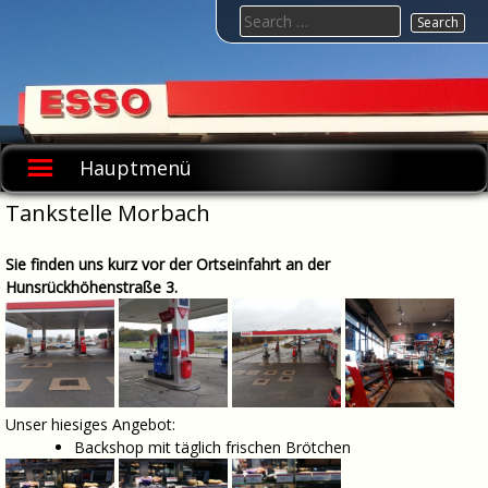
Skip
Search
to
for:
content
Esso-
Tankstelle-
Hauptmenü
Marx
Tankstelle Morbach
Sie finden uns kurz vor der Ortseinfahrt an der
Hunsrückhöhenstraße 3.
Unser hiesiges Angebot:
Backshop mit täglich frischen Brötchen