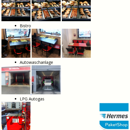
Bistro
Autowaschanlage
LPG Autogas