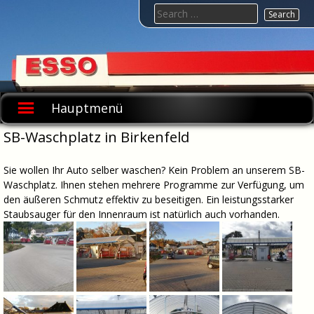
Skip
Search
to
for:
content
Esso-
Tankstelle-
Hauptmenü
Marx
SB-Waschplatz in Birkenfeld
Sie wollen Ihr Auto selber waschen? Kein Problem an unserem SB-
Waschplatz. Ihnen stehen mehrere Programme zur Verfügung, um
den äußeren Schmutz effektiv zu beseitigen. Ein leistungsstarker
Staubsauger für den Innenraum ist natürlich auch vorhanden.